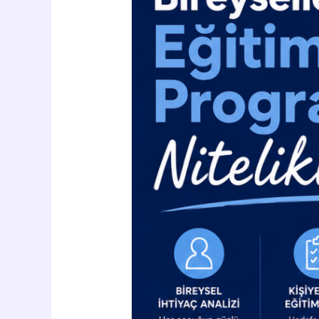
ve
Rehabilitasyon:
Bireyselleştirilmiş
Eğitim
Programları
ile
Nitelikli
Hizmet