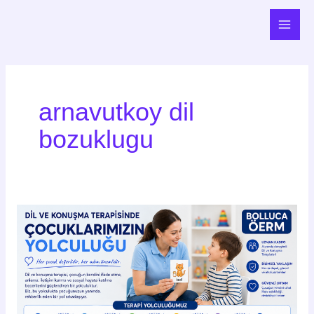
İçeriğe
Main
atla
Men
arnavutkoy dil
bozuklugu
Dil
ve
Konuşma
Terapisinde
Çocuklarımızın
Yolculuğu