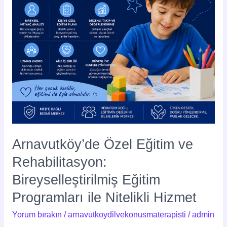
Eğitim
Programları
ile
Nitelikli
Hizmet
Arnavutköy’de Özel Eğitim ve
Rehabilitasyon:
Bireyselleştirilmiş Eğitim
Programları ile Nitelikli Hizmet
Yorum bırakın
/
arnavutkoydilvekonusmaterapisti
/
admin