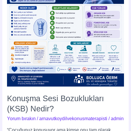
Nedir?
Konuşma Sesi Bozuklukları
(KSB) Nedir?
Yorum bırakın
/
arnavutkoydilvekonusmaterapisti
/
admin
“Çocuğunuz konuşuyor ama kimse onu tam olarak