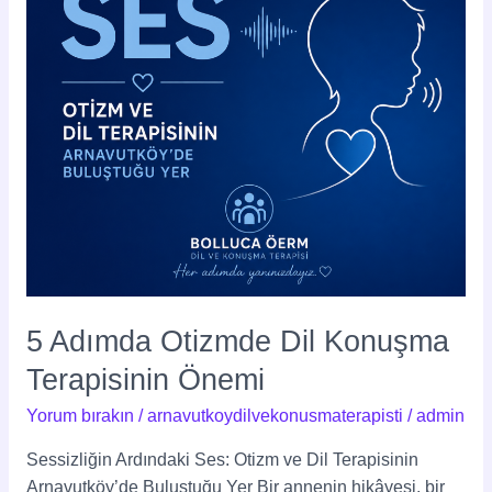
Terapisinin
Önemi
5 Adımda Otizmde Dil Konuşma
Terapisinin Önemi
Yorum bırakın
/
arnavutkoydilvekonusmaterapisti
/
admin
Sessizliğin Ardındaki Ses: Otizm ve Dil Terapisinin
Arnavutköy’de Buluştuğu Yer Bir annenin hikâyesi, bir