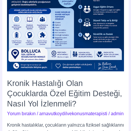
Desteği,
Nasıl
Yol
İzlenmeli?
Kronik Hastalığı Olan
Çocuklarda Özel Eğitim Desteği,
Nasıl Yol İzlenmeli?
Yorum bırakın
/
arnavutkoydilvekonusmaterapisti
/
admin
Kronik hastalıklar, çocukların yalnızca fiziksel sağlıklarını