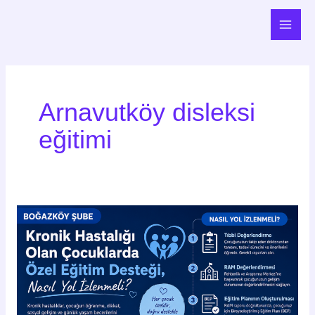
İçeriğe
Main
atla
Men
Arnavutköy disleksi
eğitimi
Kronik
Hastalığı
Olan
Çocuklarda
Özel
Eğitim