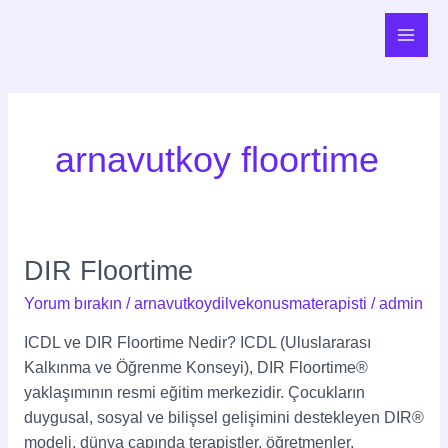
İçeriğe
Main
atla
Men
arnavutkoy floortime
DIR Floortime
DIR
Floortime
Yorum bırakın
/
arnavutkoydilvekonusmaterapisti
/
admin
ICDL ve DIR Floortime Nedir? ICDL (Uluslararası
Kalkınma ve Öğrenme Konseyi), DIR Floortime®
yaklaşımının resmi eğitim merkezidir. Çocukların
duygusal, sosyal ve bilişsel gelişimini destekleyen DIR®
modeli, dünya çapında terapistler, öğretmenler,