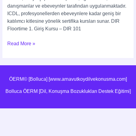
danışmanlar ve ebeveynler tarafından uygulanmaktadır.
ICDL, profesyonellerden ebeveynlere kadar geniş bir
katılımcı kitlesine yönelik sertifika kursları sunar. DIR
Floortime 1. Giriş Kursu – DIR 101
Read More »
ÖERM© [Bolluca] [www.arnavutkoydilvekonusma.com]
Bolluca ÖERM [Dil, Konuşma Bozuklukları Destek Eğitimi]