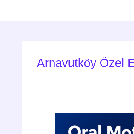
İçeriğe
atla
Arnavutköy Özel E
Oral
Motor
Gelişim