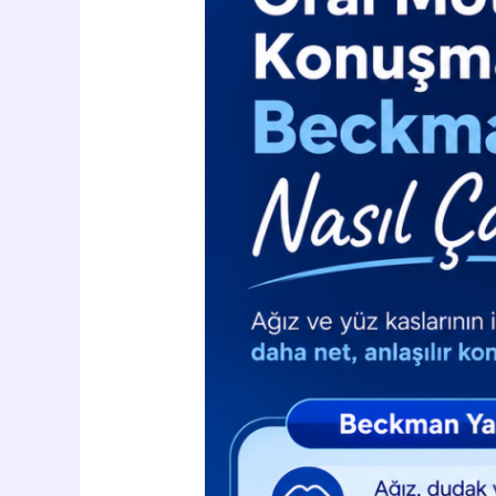
ve
Konuşma
Terapisi:
Beckman
Yaklaşımı
Nasıl
Çalışır?