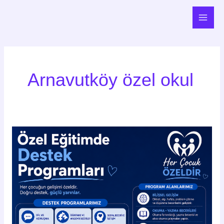
İçeriğe
Main
atla
Men
Arnavutköy özel okul
Özel
Eğitimde
Destek
Programları