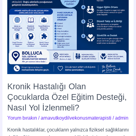
Desteği,
Nasıl
Yol
İzlenmeli?
Kronik Hastalığı Olan
Çocuklarda Özel Eğitim Desteği,
Nasıl Yol İzlenmeli?
Yorum bırakın
/
arnavutkoydilvekonusmaterapisti
/
admin
Kronik hastalıklar, çocukların yalnızca fiziksel sağlıklarını