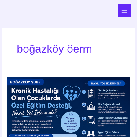
İçeriğe
Main
atla
Men
boğazköy öerm
Kronik
Hastalığı
Olan
Çocuklarda
Özel
Eğitim
Desteği,
Nasıl