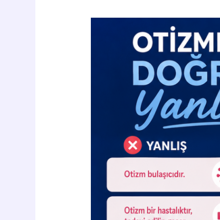
Otizmde
Doğru
Bilinen
Yanlışlar