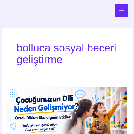
İçeriğe
Main
atla
Men
bolluca sosyal beceri
geliştirme
Çocuğunuzun
Dili
Neden
Gelişmiyor?
Ortak
Dikkat