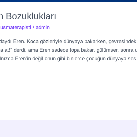
im Bozuklukları
usmaterapisti
/
admin
aydı Eren. Koca gözleriyle dünyaya bakarken, çevresindeki 
na at!” derdi, ama Eren sadece topa bakar, gülümser, sonra u
 yalnızca Eren’in değil onun gibi binlerce çocuğun dünyaya se