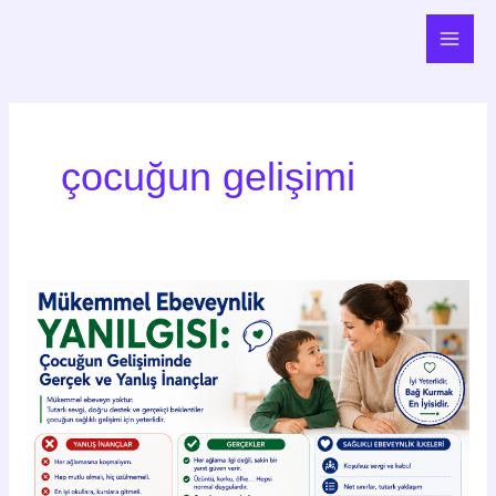
İçeriğe
Main
atla
Men
çocuğun gelişimi
Mükemmel
Ebeveynlik
Yanılgısı:
Çocuğun
Gelişiminde
Gerçek
ve
Yanlış