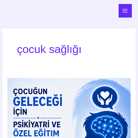
İçeriğe
Main
atla
Men
çocuk sağlığı
Çocuğun
Geleceği
İçin
Psikiyatri
ve
Özel
Eğitim
Desteğini