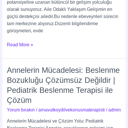
potansiyeline uzanan bütüncül bir gelişim yolculuğu
olarak sunuyoruz. Aile Odaklı Yaklaşım Gelişimin en
güçlü destekçisi ailedir.Bu nedenle ebeveynleri sürecin
tam merkezine alıyoruz.Düzenli bilgilendirme
görüşmeleri, evde
Read More »
Annelerin Mücadelesi: Beslenme
Annelerin
Mücadelesi:
Bozukluğu Çözümsüz Değildir |
Beslenme
Pediatrik Beslenme Terapisi ile
Bozukluğu
Çözümsüz
Çözüm
Değildir
Yorum bırakın
/
arnavutkoydilvekonusmaterapisti
/
admin
|
Pediatrik
Annelerin Mücadelesi ve Çözüm Yolu: Pediatrik
Beslenme