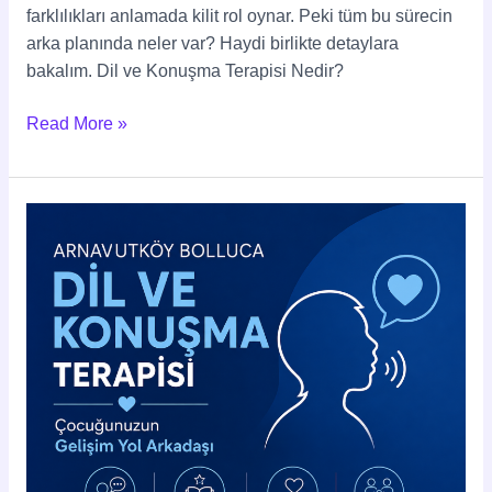
farklılıkları anlamada kilit rol oynar. Peki tüm bu sürecin
arka planında neler var? Haydi birlikte detaylara
bakalım. Dil ve Konuşma Terapisi Nedir?
Read More »
Arnavutköy
Bolluca
Dil
ve
Konuşma
Terapisi
|
Çocuğunuzun
Gelişim
Yol
Arkadaşı