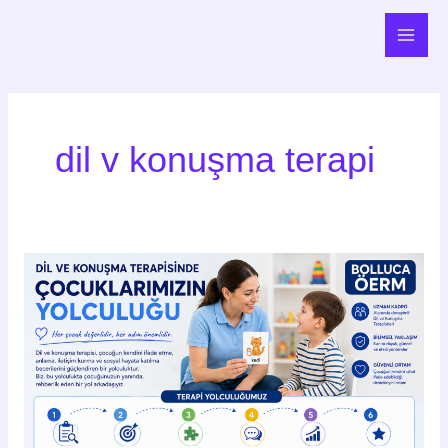
İçeriğe
Main
atla
Men
dil v konuşma terapi
Dil
ve
Konuşma
Terapisinde
Çocuklarımızın
Yolculuğu