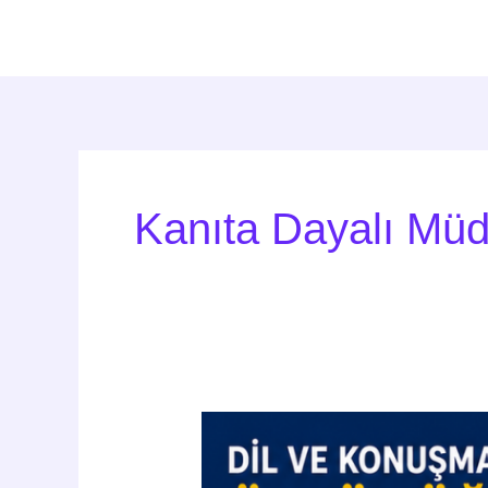
İçeriğe
atla
Kanıta Dayalı Mü
Dil
ve
Konuşma