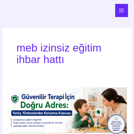
İçeriğe
Main
atla
Men
meb izinsiz eğitim
ihbar hattı
Güvenilir
Terapi
İçin
Doğru
Adres:
Yanlış