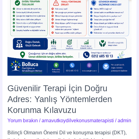
Yöntemlerden
Korunma
Kılavuzu
Güvenilir Terapi İçin Doğru
Adres: Yanlış Yöntemlerden
Korunma Kılavuzu
Yorum bırakın
/
arnavutkoydilvekonusmaterapisti
/
admin
Bilinçli Olmanın Önemi Dil ve konuşma terapisi (DKT),