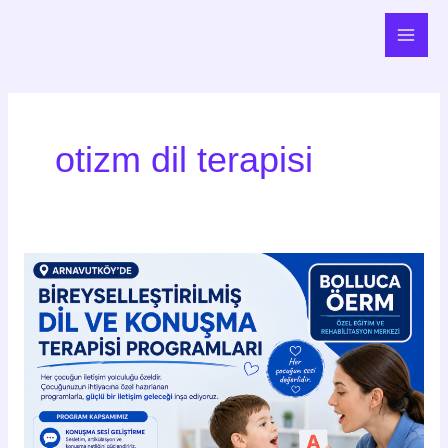
İçeriğe
Main
atla
Men
otizm dil terapisi
Arnavutköy’de
Bireyselleştirilmiş
Dil
ve
Konuşma
Terapisi
Programları