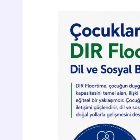
Çocuklarda
DIR
Floortime
Yöntemi:
Dil
ve
Sosyal
Becerilerin
Gelişimi