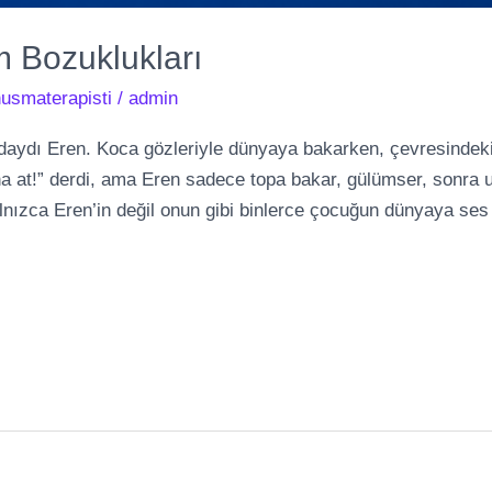
im Bozuklukları
usmaterapisti
/
admin
aydı Eren. Koca gözleriyle dünyaya bakarken, çevresindeki 
na at!” derdi, ama Eren sadece topa bakar, gülümser, sonra u
 yalnızca Eren’in değil onun gibi binlerce çocuğun dünyaya se