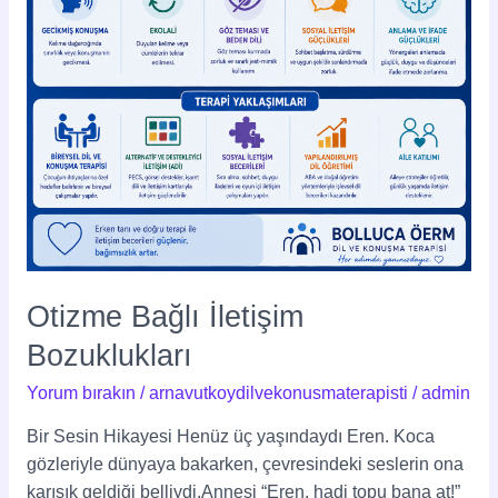
Otizme Bağlı İletişim
Bozuklukları
Yorum bırakın
/
arnavutkoydilvekonusmaterapisti
/
admin
Bir Sesin Hikayesi Henüz üç yaşındaydı Eren. Koca
gözleriyle dünyaya bakarken, çevresindeki seslerin ona
karışık geldiği belliydi.Annesi “Eren, hadi topu bana at!”