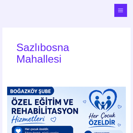
İçeriğe
Main
atla
Men
Sazlıbosna
Mahallesi
Boğazköy
Özel
Eğitim
ve
Rehabilitasyon
Hizmetleri