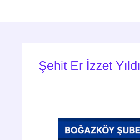
İçeriğe
atla
Şehit Er İzzet Yıld
Kronik
Hastalığı
Olan