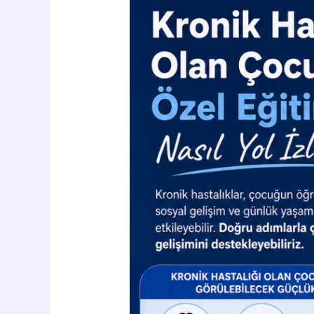
Çocuklarda
Özel
Eğitim
Desteği,
Nasıl
Yol
İzlenmeli?