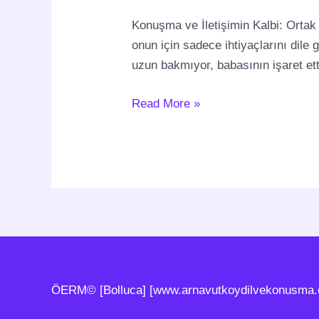
Neden
Gelişmiyor?
Konuşma ve İletişimin Kalbi: Orta
Ortak
onun için sadece ihtiyaçlarını dile
Dikkat
uzun bakmıyor, babasının işaret ett
Eksikliğinin
Etkileri
Read More »
ÖERM© [Bolluca] [www.arnavutkoydilvekonusma