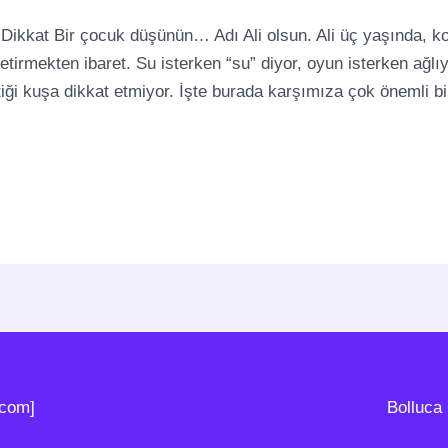
k Dikkat Bir çocuk düşünün… Adı Ali olsun. Ali üç yaşında,
 getirmekten ibaret. Su isterken “su” diyor, oyun isterken ağl
iği kuşa dikkat etmiyor. İşte burada karşımıza çok önemli bi
.com]
Bolluca