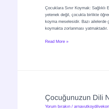
Sağlıklı
Çocuklara Sınır Koymak: Sağlıklı E
Ebeveynlik
yetenek değil, çocukla birlikte öğre
İçin
koyma meselesidir. Bazı ailelerde g
En
koymakta zorlanması yatmaktadır. 
Önemli
Adım
Read More »
Çocuğunuzun
Çocuğunuzun Dili Ne
Dili
Yorum bırakın
/
arnavutkoydilvekon