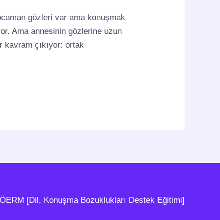
 kocaman gözleri var ama konuşmak
ıyor. Ama annesinin gözlerine uzun
r kavram çıkıyor: ortak
 ÖERM [Dil, Konuşma Bozuklukları Destek Eğitimi]