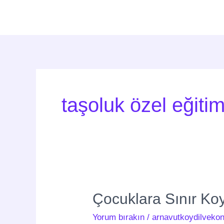
İçeriğe
atla
taşoluk özel eğiti
Çocuklara
Çocuklara Sınır Ko
Sınır
Yorum bırakın
/
arnavutkoydilvekon
Koymak: