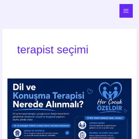
İçeriğe
Main
atla
Men
terapist seçimi
Dil
ve
Konuşma
Terapisi
Nerede
Alınmalı?