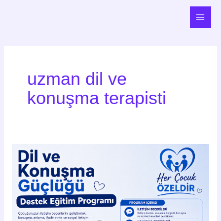
İçeriğe
Main
atla
Men
uzman dil ve
konuşma terapisti
Dil
ve
Konuşma
Güçlüğü
Destek
Eğitim