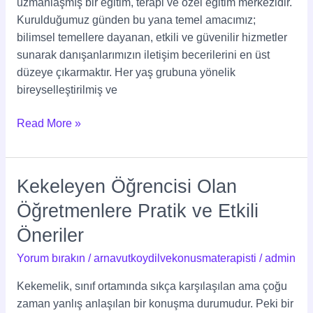
uzmanlaşmış bir eğitim, terapi ve özel eğitim merkezidir.
Kurulduğumuz günden bu yana temel amacımız;
bilimsel temellere dayanan, etkili ve güvenilir hizmetler
sunarak danışanlarımızın iletişim becerilerini en üst
düzeye çıkarmaktır. Her yaş grubuna yönelik
bireyselleştirilmiş ve
Read More »
Kekeleyen Öğrencisi Olan
Kekeleyen
Öğrencisi
Öğretmenlere Pratik ve Etkili
Olan
Öneriler
Öğretmenlere
Pratik
Yorum bırakın
/
arnavutkoydilvekonusmaterapisti
/
admin
ve
Kekemelik, sınıf ortamında sıkça karşılaşılan ama çoğu
Etkili
zaman yanlış anlaşılan bir konuşma durumudur. Peki bir
Öneriler