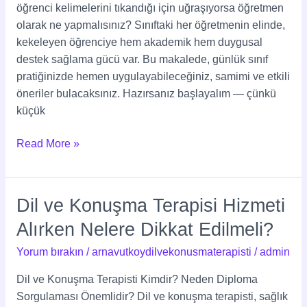
öğrenci kelimelerini tıkandığı için uğraşıyorsa öğretmen
olarak ne yapmalısınız? Sınıftaki her öğretmenin elinde,
kekeleyen öğrenciye hem akademik hem duygusal
destek sağlama gücü var. Bu makalede, günlük sınıf
pratiğinizde hemen uygulayabileceğiniz, samimi ve etkili
öneriler bulacaksınız. Hazırsanız başlayalım — çünkü
küçük
Read More »
Dil ve Konuşma Terapisi Hizmeti
Dil
ve
Alırken Nelere Dikkat Edilmeli?
Konuşma
Yorum bırakın
/
arnavutkoydilvekonusmaterapisti
/
admin
Terapisi
Hizmeti
Dil ve Konuşma Terapisti Kimdir? Neden Diploma
Alırken
Sorgulaması Önemlidir? Dil ve konuşma terapisti, sağlık
Nelere