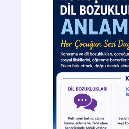
Duyulmayı
Hak
Eder